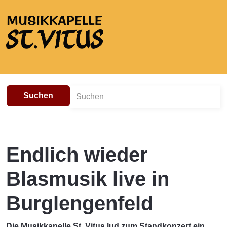
Off
Suchen
Endlich wieder
Blasmusik live in
Burglengenfeld
Die Musikkapelle St. Vitus lud zum Standkonzert ein.