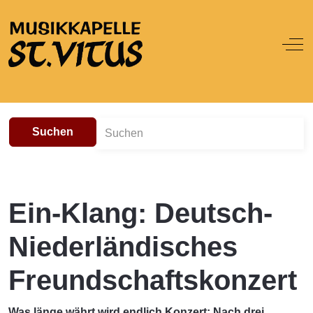
Off
Suchen
Ein-Klang: Deutsch-
Niederländisches
Freundschaftskonzert
Was länge währt wird endlich Konzert: Nach drei